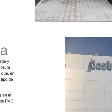
ia
ede y
os, la
 que, en
 tipo de
 en el
s de PVC