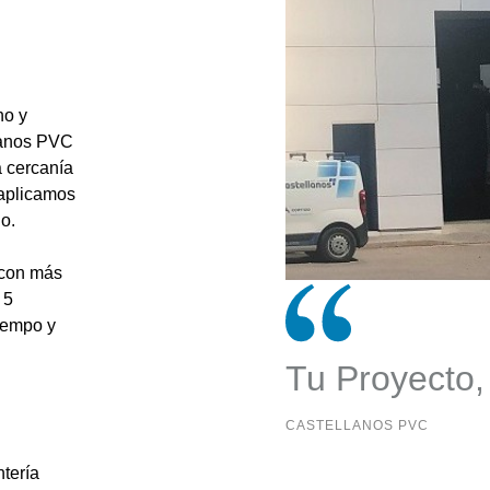
no y
lanos PVC
a cercanía
 aplicamos
o.
 con más
 5
tiempo y
Tu Proyecto,
CASTELLANOS PVC
ntería