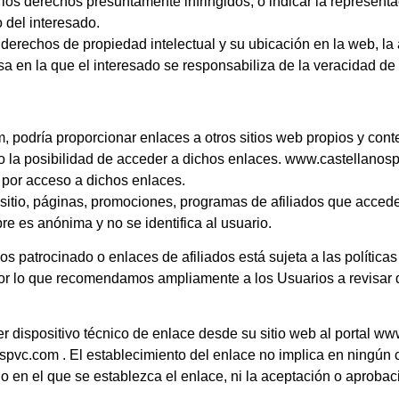
 los derechos presuntamente infringidos, o indicar la represent
o del interesado.
 derechos de propiedad intelectual y su ubicación en la web, la
a en la que el interesado se responsabiliza de la veracidad de l
podría proporcionar enlaces a otros sitios web propios y cont
io la posibilidad de acceder a dichos enlaces. www.castellano
 por acceso a dichos enlaces.
 sitio, páginas, promociones, programas de afiliados que acced
re es anónima y no se identifica al usuario.
s patrocinado o enlaces de afiliados está sujeta a las políticas
 Por lo que recomendamos ampliamente a los Usuarios a revisar 
r dispositivo técnico de enlace desde su sitio web al portal w
spvc.com . El establecimiento del enlace no implica en ningún c
tio en el que se establezca el enlace, ni la aceptación o aprob