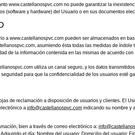
 tanto www.castellanospvc.com no puede garantizar la inexisten
icos (software y hardware) del Usuario o en sus documentos elec
D
rio a www.castellanospvc.com pueden ser almacenados en base
tellanospvc.com, asumiendo ésta todas las medidas de índole t
lidad de la información contenida en las mismas de acuerdo con 
lanospvc.com utiliza un canal seguro, y los datos transmitidos s
 seguridad para que la confidencialidad de los usuarios esté ga
jas de reclamación a disposición de usuarios y clientes. El Us
electrónico a
info@castellanospvc.com
indicando su nombre y ap
amación, bien a través de correo electrónico a:
info@castellano
 Adquirido el día: Nombre del usuario: Domicilio del usuario: Fi